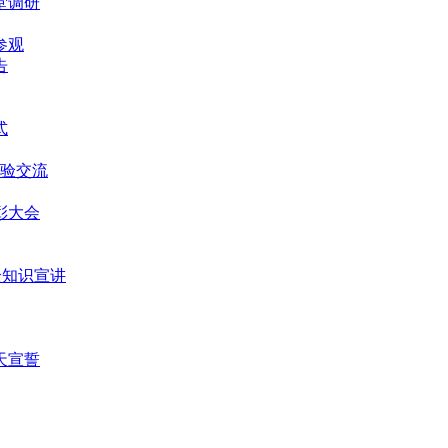
堂调研
参观
告
式
经验交流
表彰大会
安全知识宣讲
0天宣誓