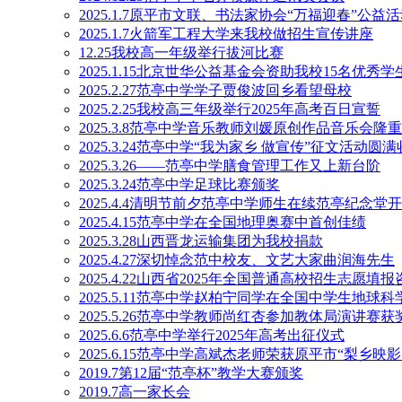
2025.1.7原平市文联、书法家协会“万福迎春”公
2025.1.7火箭军工程大学来我校做招生宣传讲座
12.25我校高一年级举行拔河比赛
2025.1.15北京世华公益基金会资助我校15名优秀学
2025.2.27范亭中学学子贾俊波回乡看望母校
2025.2.25我校高三年级举行2025年高考百日宣誓
2025.3.8范亭中学音乐教师刘媛原创作品音乐会隆
2025.3.24范亭中学“我为家乡 做宣传”征文活动圆
2025.3.26——范亭中学膳食管理工作又上新台阶
2025.3.24范亭中学足球比赛颁奖
2025.4.4清明节前夕范亭中学师生在续范亭纪念
2025.4.15范亭中学在全国地理奥赛中首创佳绩
2025.3.28山西晋龙运输集团为我校捐款
2025.4.27深切悼念范中校友、文艺大家曲润海先生
2025.4.22山西省2025年全国普通高校招生志愿
2025.5.11范亭中学赵柏宁同学在全国中学生地球
2025.5.26范亭中学教师尚红杏参加教体局演讲赛获
2025.6.6范亭中学举行2025年高考出征仪式
2025.6.15范亭中学高斌杰老师荣获原平市“梨乡
2019.7第12届“范亭杯”教学大赛颁奖
2019.7高一家长会