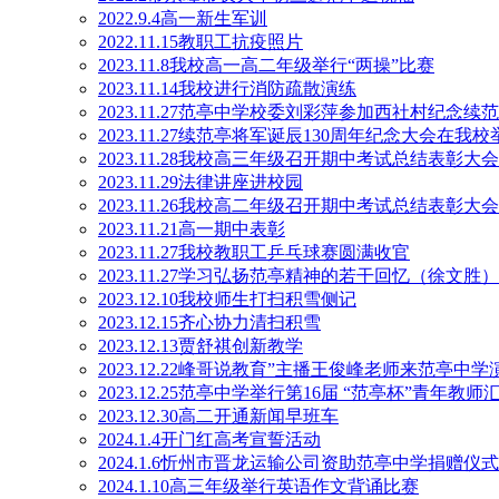
2022.9.4高一新生军训
2022.11.15教职工抗疫照片
2023.11.8我校高一高二年级举行“两操”比赛
2023.11.14我校进行消防疏散演练
2023.11.27范亭中学校委刘彩萍参加西社村纪念续
2023.11.27续范亭将军诞辰130周年纪念大会在我校
2023.11.28我校高三年级召开期中考试总结表彰大会
2023.11.29法律讲座进校园
2023.11.26我校高二年级召开期中考试总结表彰大会
2023.11.21高一期中表彰
2023.11.27我校教职工乒乓球赛圆满收官
2023.11.27学习弘扬范亭精神的若干回忆（徐文胜）
2023.12.10我校师生打扫积雪侧记
2023.12.15齐心协力清扫积雪
2023.12.13贾舒祺创新教学
2023.12.22峰哥说教育”主播王俊峰老师来范亭中学
2023.12.25范亭中学举行第16届 “范亭杯”青年教
2023.12.30高二开通新闻早班车
2024.1.4开门红高考宣誓活动
2024.1.6忻州市晋龙运输公司资助范亭中学捐赠仪
2024.1.10高三年级举行英语作文背诵比赛