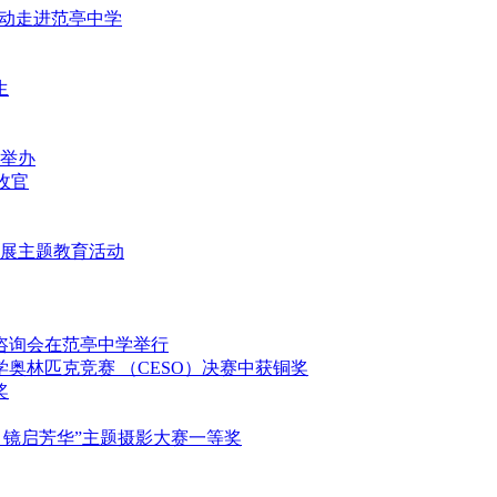
益活动走进范亭中学
生
重举办
满收官
堂开展主题教育活动
填报咨询会在范亭中学举行
科学奥林匹克竞赛 （CESO）决赛中获铜奖
奖
映影 镜启芳华”主题摄影大赛一等奖