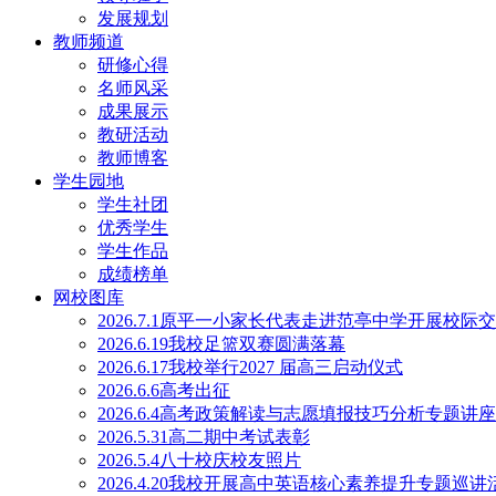
发展规划
教师频道
研修心得
名师风采
成果展示
教研活动
教师博客
学生园地
学生社团
优秀学生
学生作品
成绩榜单
网校图库
2026.7.1原平一小家长代表走进范亭中学开展校际
2026.6.19我校足篮双赛圆满落幕
2026.6.17我校举行2027 届高三启动仪式
2026.6.6高考出征
2026.6.4高考政策解读与志愿填报技巧分析专题讲
2026.5.31高二期中考试表彰
2026.5.4八十校庆校友照片
2026.4.20我校开展高中英语核心素养提升专题巡讲