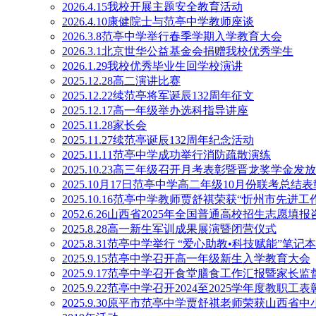
2026.4.15我校开展主题安全教育活动
2026.4.10康健院士与范亭中学教师座谈
2026.3.8范亭中学举行春季学期入学教育大会
2026.3.1北京世华公益基金会捐赠我校优秀学生
2026.1.29我校优秀毕业生回学校演讲
2025.12.28高二演讲比赛
2025.12.22续范亭将军诞辰132周年征文
2025.12.17高一年级举办选科指导讲座
2025.11.28家长会
2025.11.27续范亭诞辰132周年纪念活动
2025.11.11范亭中学成功举行消防疏散演练
2025.10.23高三年级召开月考表彰暨晋龙奖学金发
2025.10月17日范亭中学高二年级10月份联考总结
2025.10.16范亭中学教师贾舒祺荣获“忻州市先进工
2052.6.26山西省2025年全国普通高校招生志愿
2025.8.28高一新生军训成果展演暨闭营仪式
2025.8.31范亭中学举行 “爱心助教•科技赋能”笔
2025.9.15范亭中学召开高一年级新生入学教育大会
2025.9.17范亭中学召开食堂膳食工作汇报暨家长
2025.9.22范亭中学召开2024至2025学年度教职工
2025.9.30原平市范亭中学贾舒祺老师荣获山西省