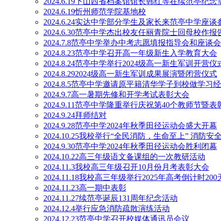
2024.6.19下山西省档案馆馆长韩红等在续范亭纪念
2024.6.19忻州师范学院基地校
2024.6.24实达中学部分学生及家长来范亭中学座谈
2024.6.30范亭中学杰出校友任丽青院士回母校作报
2024.7.8范亭中学举办中考志愿填报指导会和座谈会
2024.8.23范亭中学召开高一年级新生入学教育大会
2024.8.24范亭中学举行2024级高一新生军训开营仪
2024.8.292024级高一新生军训成果展演暨闭营仪式
2024.8.5范亭中学邀请原平籍清华学子到校做学习
2024.9.7高一暑期先修和开学考试表彰大会
2024.9.11范亭中学隆重举行庆祝第40个教师节暨
2024.9.24拜师结对
2024.9.28范亭中学2024年秋季田径运动会盛大开幕
2024.10.25我校举行“全民消防，生命至上” 消防
2024.9.30范亭中学2024年秋季田径运动会胜利闭幕
2024.10.22高三年级语文备课组的一次教研活动
2024.11.3我校高三年级召开10月份月考表彰大会
2024.11.18我校高三年级举行2025年高考倒计时20
2024.11.23高一期中表彰
2024.11.27续范亭诞辰131周年纪念活动
2024.12.4举行应急消防疏散演练活动
2024.12.23范亭中学召开校媒体通讯员会议