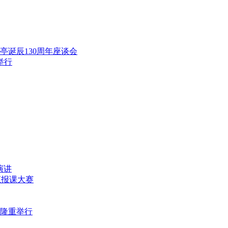
范亭诞辰130周年座谈会
举行
演讲
师汇报课大赛
式隆重举行