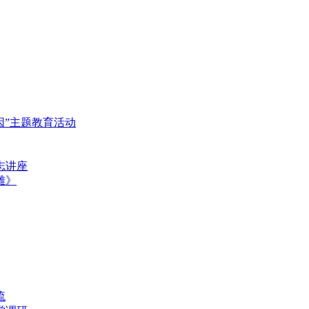
基因”主题教育活动
志讲座
雄》
流