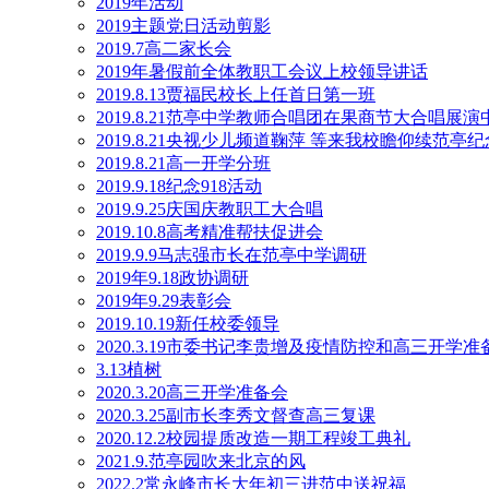
2019年活动
2019主题党日活动剪影
2019.7高二家长会
2019年暑假前全体教职工会议上校领导讲话
2019.8.13贾福民校长上任首日第一班
2019.8.21范亭中学教师合唱团在果商节大合唱展
2019.8.21央视少儿频道鞠萍 等来我校瞻仰续范亭
2019.8.21高一开学分班
2019.9.18纪念918活动
2019.9.25庆国庆教职工大合唱
2019.10.8高考精准帮扶促进会
2019.9.9马志强市长在范亭中学调研
2019年9.18政协调研
2019年9.29表彰会
2019.10.19新任校委领导
2020.3.19市委书记李贵增及疫情防控和高三开学
3.13植树
2020.3.20高三开学准备会
2020.3.25副市长李秀文督查高三复课
2020.12.2校园提质改造一期工程竣工典礼
2021.9.范亭园吹来北京的风
2022.2常永峰市长大年初三进范中送祝福