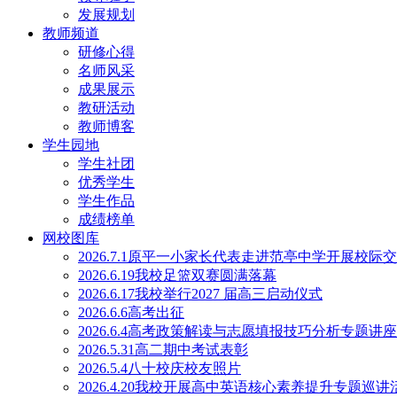
发展规划
教师频道
研修心得
名师风采
成果展示
教研活动
教师博客
学生园地
学生社团
优秀学生
学生作品
成绩榜单
网校图库
2026.7.1原平一小家长代表走进范亭中学开展校际
2026.6.19我校足篮双赛圆满落幕
2026.6.17我校举行2027 届高三启动仪式
2026.6.6高考出征
2026.6.4高考政策解读与志愿填报技巧分析专题讲
2026.5.31高二期中考试表彰
2026.5.4八十校庆校友照片
2026.4.20我校开展高中英语核心素养提升专题巡讲