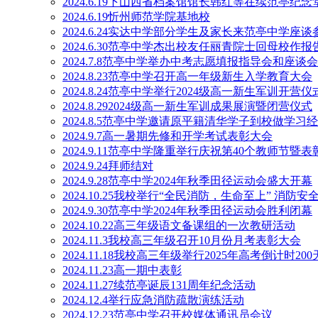
2024.6.19下山西省档案馆馆长韩红等在续范亭纪念
2024.6.19忻州师范学院基地校
2024.6.24实达中学部分学生及家长来范亭中学座谈
2024.6.30范亭中学杰出校友任丽青院士回母校作报
2024.7.8范亭中学举办中考志愿填报指导会和座谈会
2024.8.23范亭中学召开高一年级新生入学教育大会
2024.8.24范亭中学举行2024级高一新生军训开营仪
2024.8.292024级高一新生军训成果展演暨闭营仪式
2024.8.5范亭中学邀请原平籍清华学子到校做学习
2024.9.7高一暑期先修和开学考试表彰大会
2024.9.11范亭中学隆重举行庆祝第40个教师节暨
2024.9.24拜师结对
2024.9.28范亭中学2024年秋季田径运动会盛大开幕
2024.10.25我校举行“全民消防，生命至上” 消防
2024.9.30范亭中学2024年秋季田径运动会胜利闭幕
2024.10.22高三年级语文备课组的一次教研活动
2024.11.3我校高三年级召开10月份月考表彰大会
2024.11.18我校高三年级举行2025年高考倒计时20
2024.11.23高一期中表彰
2024.11.27续范亭诞辰131周年纪念活动
2024.12.4举行应急消防疏散演练活动
2024.12.23范亭中学召开校媒体通讯员会议