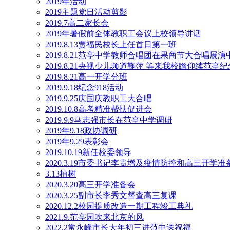
2019年活动
2019主题党日活动剪影
2019.7高二家长会
2019年暑假前全体教职工会议上校领导讲话
2019.8.13贾福民校长上任首日第一班
2019.8.21范亭中学教师合唱团在果商节大合唱展
2019.8.21央视少儿频道鞠萍 等来我校瞻仰续范亭
2019.8.21高一开学分班
2019.9.18纪念918活动
2019.9.25庆国庆教职工大合唱
2019.10.8高考精准帮扶促进会
2019.9.9马志强市长在范亭中学调研
2019年9.18政协调研
2019年9.29表彰会
2019.10.19新任校委领导
2020.3.19市委书记李贵增及疫情防控和高三开学
3.13植树
2020.3.20高三开学准备会
2020.3.25副市长李秀文督查高三复课
2020.12.2校园提质改造一期工程竣工典礼
2021.9.范亭园吹来北京的风
2022.2常永峰市长大年初三进范中送祝福