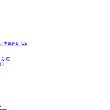
基因”主题教育活动
志讲座
雄》
流