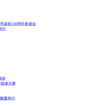
范亭诞辰130周年座谈会
举行
演讲
师汇报课大赛
式隆重举行