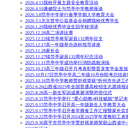
2026.4.15我校开展主题安全教育活动
2026.4.10康健院士与范亭中学教师座谈
2026.3.8范亭中学举行春季学期入学教育大会
2026.3.1北京世华公益基金会捐赠我校优秀学生
2026.1.29我校优秀毕业生回学校演讲
2025.12.28高二演讲比赛
2025.12.22续范亭将军诞辰132周年征文
2025.12.17高一年级举办选科指导讲座
2025.11.28家长会
2025.11.27续范亭诞辰132周年纪念活动
2025.11.11范亭中学成功举行消防疏散演练
2025.10.23高三年级召开月考表彰暨晋龙奖学金发
2025.10月17日范亭中学高二年级10月份联考总结
2025.10.16范亭中学教师贾舒祺荣获“忻州市先进工
2052.6.26山西省2025年全国普通高校招生志愿
2025.8.28高一新生军训成果展演暨闭营仪式
2025.8.31范亭中学举行 “爱心助教•科技赋能”笔
2025.9.15范亭中学召开高一年级新生入学教育大会
2025.9.17范亭中学召开食堂膳食工作汇报暨家长
2025.9.22范亭中学召开2024至2025学年度教职工
2025.9.30原平市范亭中学贾舒祺老师荣获山西省