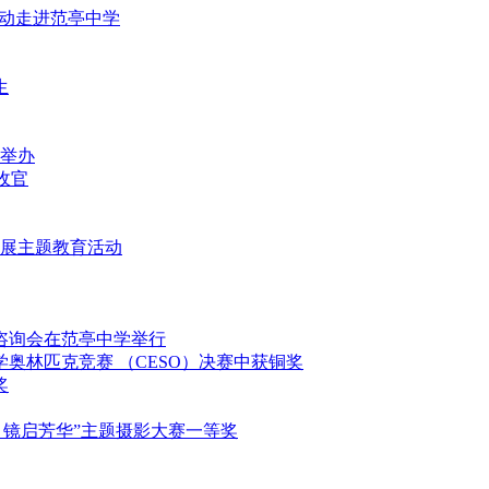
益活动走进范亭中学
生
重举办
满收官
堂开展主题教育活动
填报咨询会在范亭中学举行
科学奥林匹克竞赛 （CESO）决赛中获铜奖
奖
映影 镜启芳华”主题摄影大赛一等奖