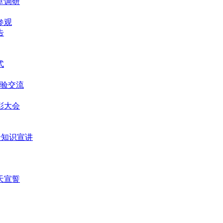
堂调研
参观
告
式
经验交流
表彰大会
安全知识宣讲
0天宣誓