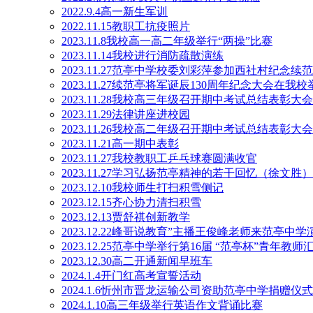
2022.9.4高一新生军训
2022.11.15教职工抗疫照片
2023.11.8我校高一高二年级举行“两操”比赛
2023.11.14我校进行消防疏散演练
2023.11.27范亭中学校委刘彩萍参加西社村纪念续
2023.11.27续范亭将军诞辰130周年纪念大会在我校
2023.11.28我校高三年级召开期中考试总结表彰大会
2023.11.29法律讲座进校园
2023.11.26我校高二年级召开期中考试总结表彰大会
2023.11.21高一期中表彰
2023.11.27我校教职工乒乓球赛圆满收官
2023.11.27学习弘扬范亭精神的若干回忆（徐文胜）
2023.12.10我校师生打扫积雪侧记
2023.12.15齐心协力清扫积雪
2023.12.13贾舒祺创新教学
2023.12.22峰哥说教育”主播王俊峰老师来范亭中学
2023.12.25范亭中学举行第16届 “范亭杯”青年教
2023.12.30高二开通新闻早班车
2024.1.4开门红高考宣誓活动
2024.1.6忻州市晋龙运输公司资助范亭中学捐赠仪
2024.1.10高三年级举行英语作文背诵比赛