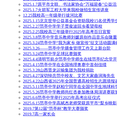
2025.1.7原平市文联、书法家协会“万福迎春”公
2025.1.7火箭军工程大学来我校做招生宣传讲座
12.25我校高一年级举行拔河比赛
2025.1.15北京世华公益基金会资助我校15名优秀学
2025.2.27范亭中学学子贾俊波回乡看望母校
2025.2.25我校高三年级举行2025年高考百日宣誓
2025.3.8范亭中学音乐教师刘媛原创作品音乐会隆
2025.3.24范亭中学“我为家乡 做宣传”征文活动圆
2025.3.26——范亭中学膳食管理工作又上新台阶
2025.3.24范亭中学足球比赛颁奖
2025.4.4清明节前夕范亭中学师生在续范亭纪念
2025.4.15范亭中学在全国地理奥赛中首创佳绩
2025.3.28山西晋龙运输集团为我校捐款
2025.4.27深切悼念范中校友、文艺大家曲润海先生
2025.4.22山西省2025年全国普通高校招生志愿
2025.5.11范亭中学赵柏宁同学在全国中学生地球
2025.5.26范亭中学教师尚红杏参加教体局演讲赛获
2025.6.6范亭中学举行2025年高考出征仪式
2025.6.15范亭中学高斌杰老师荣获原平市“梨乡
2019.7第12届“范亭杯”教学大赛颁奖
2019.7高一家长会