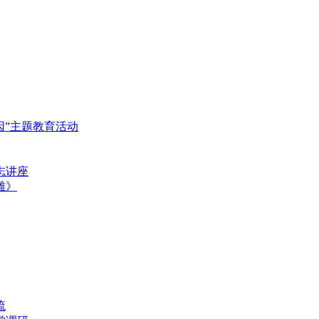
基因”主题教育活动
志讲座
雄》
流