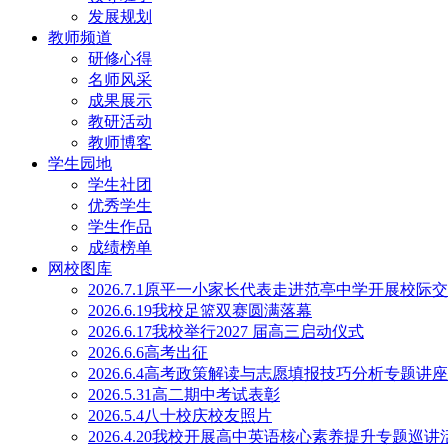
发展规划
教师频道
研修心得
名师风采
成果展示
教研活动
教师博客
学生园地
学生社团
优秀学生
学生作品
成绩榜单
网校图库
2026.7.1原平一小家长代表走进范亭中学开展校际
2026.6.19我校足篮双赛圆满落幕
2026.6.17我校举行2027 届高三启动仪式
2026.6.6高考出征
2026.6.4高考政策解读与志愿填报技巧分析专题讲
2026.5.31高二期中考试表彰
2026.5.4八十校庆校友照片
2026.4.20我校开展高中英语核心素养提升专题巡讲