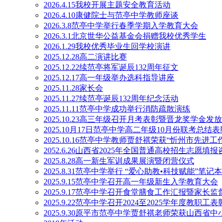
2026.4.15我校开展主题安全教育活动
2026.4.10康健院士与范亭中学教师座谈
2026.3.8范亭中学举行春季学期入学教育大会
2026.3.1北京世华公益基金会捐赠我校优秀学生
2026.1.29我校优秀毕业生回学校演讲
2025.12.28高二演讲比赛
2025.12.22续范亭将军诞辰132周年征文
2025.12.17高一年级举办选科指导讲座
2025.11.28家长会
2025.11.27续范亭诞辰132周年纪念活动
2025.11.11范亭中学成功举行消防疏散演练
2025.10.23高三年级召开月考表彰暨晋龙奖学金发
2025.10月17日范亭中学高二年级10月份联考总结
2025.10.16范亭中学教师贾舒祺荣获“忻州市先进工
2052.6.26山西省2025年全国普通高校招生志愿
2025.8.28高一新生军训成果展演暨闭营仪式
2025.8.31范亭中学举行 “爱心助教•科技赋能”笔
2025.9.15范亭中学召开高一年级新生入学教育大会
2025.9.17范亭中学召开食堂膳食工作汇报暨家长
2025.9.22范亭中学召开2024至2025学年度教职工
2025.9.30原平市范亭中学贾舒祺老师荣获山西省