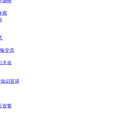
堂调研
参观
告
式
经验交流
表彰大会
安全知识宣讲
0天宣誓