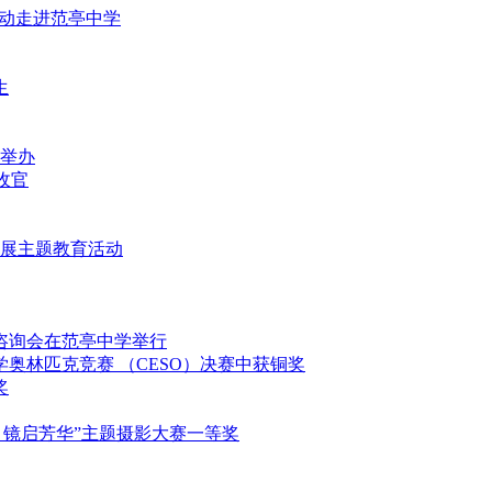
益活动走进范亭中学
生
重举办
满收官
堂开展主题教育活动
填报咨询会在范亭中学举行
科学奥林匹克竞赛 （CESO）决赛中获铜奖
奖
映影 镜启芳华”主题摄影大赛一等奖