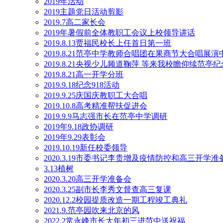
2019年活动
2019主题党日活动剪影
2019.7高二家长会
2019年暑假前全体教职工会议上校领导讲话
2019.8.13贾福民校长上任首日第一班
2019.8.21范亭中学教师合唱团在果商节大合唱展
2019.8.21央视少儿频道鞠萍 等来我校瞻仰续范亭
2019.8.21高一开学分班
2019.9.18纪念918活动
2019.9.25庆国庆教职工大合唱
2019.10.8高考精准帮扶促进会
2019.9.9马志强市长在范亭中学调研
2019年9.18政协调研
2019年9.29表彰会
2019.10.19新任校委领导
2020.3.19市委书记李贵增及疫情防控和高三开学
3.13植树
2020.3.20高三开学准备会
2020.3.25副市长李秀文督查高三复课
2020.12.2校园提质改造一期工程竣工典礼
2021.9.范亭园吹来北京的风
2022.2常永峰市长大年初三进范中送祝福