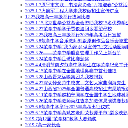
2025.1.7原平市文联、书法家协会“万福迎春”公
2025.1.7火箭军工程大学来我校做招生宣传讲座
12.25我校高一年级举行拔河比赛
2025.1.15北京世华公益基金会资助我校15名优秀学
2025.2.27范亭中学学子贾俊波回乡看望母校
2025.2.25我校高三年级举行2025年高考百日宣誓
2025.3.8范亭中学音乐教师刘媛原创作品音乐会隆
2025.3.24范亭中学“我为家乡 做宣传”征文活动圆
2025.3.26——范亭中学膳食管理工作又上新台阶
2025.3.24范亭中学足球比赛颁奖
2025.4.4清明节前夕范亭中学师生在续范亭纪念
2025.4.15范亭中学在全国地理奥赛中首创佳绩
2025.3.28山西晋龙运输集团为我校捐款
2025.4.27深切悼念范中校友、文艺大家曲润海先生
2025.4.22山西省2025年全国普通高校招生志愿
2025.5.11范亭中学赵柏宁同学在全国中学生地球
2025.5.26范亭中学教师尚红杏参加教体局演讲赛获
2025.6.6范亭中学举行2025年高考出征仪式
2025.6.15范亭中学高斌杰老师荣获原平市“梨乡
2019.7第12届“范亭杯”教学大赛颁奖
2019.7高一家长会