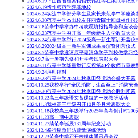
2024.6.19下山西省档案馆馆长韩红等在续范亭纪念
2024.6.19忻州师范学院基地校
2024.6.24实达中学部分学生及家长来范亭中学座谈
2024.6.30范亭中学杰出校友任丽青院士回母校作报
2024.7.8范亭中学举办中考志愿填报指导会和座谈会
2024.8.23范亭中学召开高一年级新生入学教育大会
2024.8.24范亭中学举行2024级高一新生军训开营仪
2024.8.292024级高一新生军训成果展演暨闭营仪式
2024.8.5范亭中学邀请原平籍清华学子到校做学习
2024.9.7高一暑期先修和开学考试表彰大会
2024.9.11范亭中学隆重举行庆祝第40个教师节暨
2024.9.24拜师结对
2024.9.28范亭中学2024年秋季田径运动会盛大开幕
2024.10.25我校举行“全民消防，生命至上” 消防
2024.9.30范亭中学2024年秋季田径运动会胜利闭幕
2024.10.22高三年级语文备课组的一次教研活动
2024.11.3我校高三年级召开10月份月考表彰大会
2024.11.18我校高三年级举行2025年高考倒计时20
2024.11.23高一期中表彰
2024.11.27续范亭诞辰131周年纪念活动
2024.12.4举行应急消防疏散演练活动
2024.12.23范亭中学召开校媒体通讯员会议