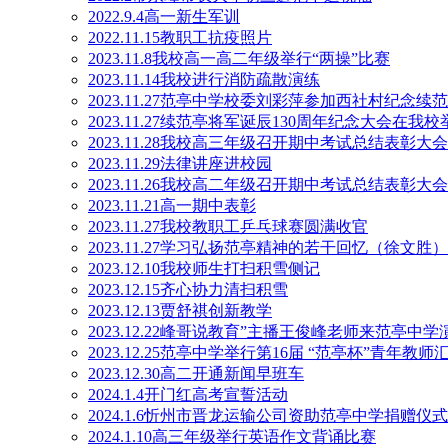
2022.9.4高一新生军训
2022.11.15教职工抗疫照片
2023.11.8我校高一高二年级举行“两操”比赛
2023.11.14我校进行消防疏散演练
2023.11.27范亭中学校委刘彩萍参加西社村纪念续
2023.11.27续范亭将军诞辰130周年纪念大会在我校
2023.11.28我校高三年级召开期中考试总结表彰大会
2023.11.29法律讲座进校园
2023.11.26我校高二年级召开期中考试总结表彰大会
2023.11.21高一期中表彰
2023.11.27我校教职工乒乓球赛圆满收官
2023.11.27学习弘扬范亭精神的若干回忆（徐文胜）
2023.12.10我校师生打扫积雪侧记
2023.12.15齐心协力清扫积雪
2023.12.13贾舒祺创新教学
2023.12.22峰哥说教育”主播王俊峰老师来范亭中学
2023.12.25范亭中学举行第16届 “范亭杯”青年教
2023.12.30高二开通新闻早班车
2024.1.4开门红高考宣誓活动
2024.1.6忻州市晋龙运输公司资助范亭中学捐赠仪
2024.1.10高三年级举行英语作文背诵比赛