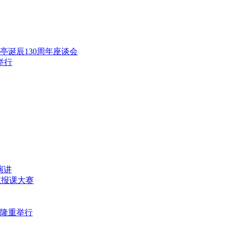
范亭诞辰130周年座谈会
举行
演讲
师汇报课大赛
式隆重举行