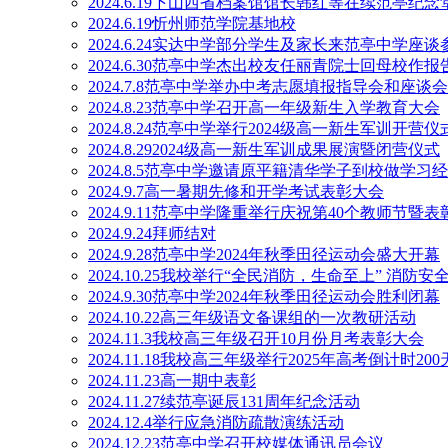
2024.6.19下山西省档案馆馆长韩红等在续范亭纪念
2024.6.19忻州师范学院基地校
2024.6.24实达中学部分学生及家长来范亭中学座谈
2024.6.30范亭中学杰出校友任丽青院士回母校作报
2024.7.8范亭中学举办中考志愿填报指导会和座谈会
2024.8.23范亭中学召开高一年级新生入学教育大会
2024.8.24范亭中学举行2024级高一新生军训开营仪
2024.8.292024级高一新生军训成果展演暨闭营仪式
2024.8.5范亭中学邀请原平籍清华学子到校做学习
2024.9.7高一暑期先修和开学考试表彰大会
2024.9.11范亭中学隆重举行庆祝第40个教师节暨
2024.9.24拜师结对
2024.9.28范亭中学2024年秋季田径运动会盛大开幕
2024.10.25我校举行“全民消防，生命至上” 消防
2024.9.30范亭中学2024年秋季田径运动会胜利闭幕
2024.10.22高三年级语文备课组的一次教研活动
2024.11.3我校高三年级召开10月份月考表彰大会
2024.11.18我校高三年级举行2025年高考倒计时20
2024.11.23高一期中表彰
2024.11.27续范亭诞辰131周年纪念活动
2024.12.4举行应急消防疏散演练活动
2024.12.23范亭中学召开校媒体通讯员会议