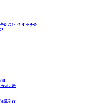
范亭诞辰130周年座谈会
举行
演讲
师汇报课大赛
式隆重举行