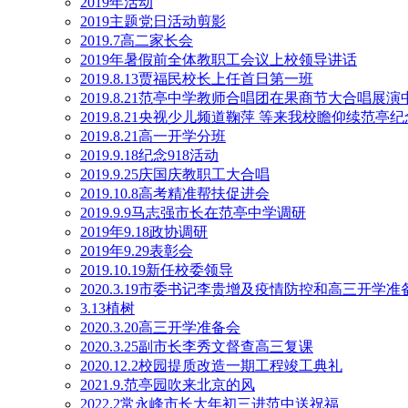
2019年活动
2019主题党日活动剪影
2019.7高二家长会
2019年暑假前全体教职工会议上校领导讲话
2019.8.13贾福民校长上任首日第一班
2019.8.21范亭中学教师合唱团在果商节大合唱展
2019.8.21央视少儿频道鞠萍 等来我校瞻仰续范亭
2019.8.21高一开学分班
2019.9.18纪念918活动
2019.9.25庆国庆教职工大合唱
2019.10.8高考精准帮扶促进会
2019.9.9马志强市长在范亭中学调研
2019年9.18政协调研
2019年9.29表彰会
2019.10.19新任校委领导
2020.3.19市委书记李贵增及疫情防控和高三开学
3.13植树
2020.3.20高三开学准备会
2020.3.25副市长李秀文督查高三复课
2020.12.2校园提质改造一期工程竣工典礼
2021.9.范亭园吹来北京的风
2022.2常永峰市长大年初三进范中送祝福