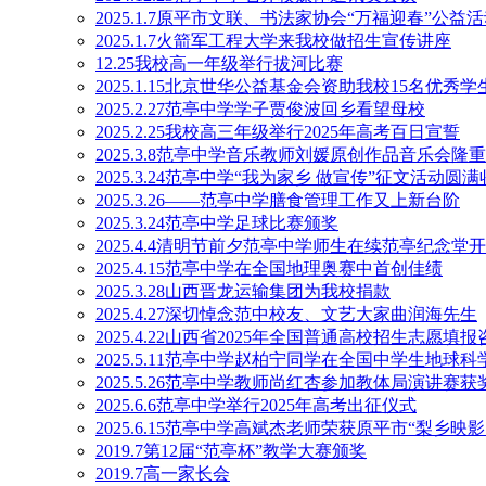
2025.1.7原平市文联、书法家协会“万福迎春”公
2025.1.7火箭军工程大学来我校做招生宣传讲座
12.25我校高一年级举行拔河比赛
2025.1.15北京世华公益基金会资助我校15名优秀学
2025.2.27范亭中学学子贾俊波回乡看望母校
2025.2.25我校高三年级举行2025年高考百日宣誓
2025.3.8范亭中学音乐教师刘媛原创作品音乐会隆
2025.3.24范亭中学“我为家乡 做宣传”征文活动圆
2025.3.26——范亭中学膳食管理工作又上新台阶
2025.3.24范亭中学足球比赛颁奖
2025.4.4清明节前夕范亭中学师生在续范亭纪念
2025.4.15范亭中学在全国地理奥赛中首创佳绩
2025.3.28山西晋龙运输集团为我校捐款
2025.4.27深切悼念范中校友、文艺大家曲润海先生
2025.4.22山西省2025年全国普通高校招生志愿
2025.5.11范亭中学赵柏宁同学在全国中学生地球
2025.5.26范亭中学教师尚红杏参加教体局演讲赛获
2025.6.6范亭中学举行2025年高考出征仪式
2025.6.15范亭中学高斌杰老师荣获原平市“梨乡
2019.7第12届“范亭杯”教学大赛颁奖
2019.7高一家长会