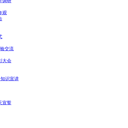
堂调研
参观
告
式
经验交流
表彰大会
安全知识宣讲
0天宣誓