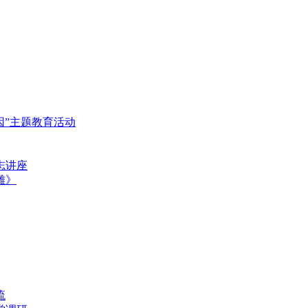
基因”主题教育活动
志讲座
雄》
流