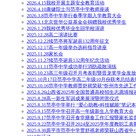
2026.4.15我校开展主题安全教育活动
2026.4.10康健院士与范亭中学教师座谈
2026.3.8范亭中学举行春季学期入学教育大会
2026.3.1北京世华公益基金会捐赠我校优秀学生
2026.1.29我校优秀毕业生回学校演讲
2025.12.28高二演讲比赛
2025.12.22续范亭将军诞辰132周年征文
2025.12.17高一年级举办选科指导讲座
2025.11.28家长会
2025.11.27续范亭诞辰132周年纪念活动
2025.11.11范亭中学成功举行消防疏散演练
2025.10.23高三年级召开月考表彰暨晋龙奖学金发
2025.10月17日范亭中学高二年级10月份联考总结
2025.10.16范亭中学教师贾舒祺荣获“忻州市先进工
2052.6.26山西省2025年全国普通高校招生志愿
2025.8.28高一新生军训成果展演暨闭营仪式
2025.8.31范亭中学举行 “爱心助教•科技赋能”笔
2025.9.15范亭中学召开高一年级新生入学教育大会
2025.9.17范亭中学召开食堂膳食工作汇报暨家长
2025.9.22范亭中学召开2024至2025学年度教职工
2025.9.30原平市范亭中学贾舒祺老师荣获山西省