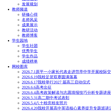
发展规划
教师频道
研修心得
名师风采
成果展示
教研活动
教师博客
学生园地
学生社团
优秀学生
学生作品
成绩榜单
网校图库
2026.7.1原平一小家长代表走进范亭中学开展校际
2026.6.19我校足篮双赛圆满落幕
2026.6.17我校举行2027 届高三启动仪式
2026.6.6高考出征
2026.6.4高考政策解读与志愿填报技巧分析专题讲
2026.5.31高二期中考试表彰
2026.5.4八十校庆校友照片
2026.4.20我校开展高中英语核心素养提升专题巡讲