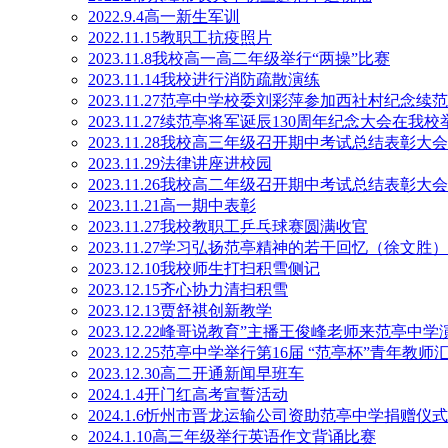
2022.9.4高一新生军训
2022.11.15教职工抗疫照片
2023.11.8我校高一高二年级举行“两操”比赛
2023.11.14我校进行消防疏散演练
2023.11.27范亭中学校委刘彩萍参加西社村纪念续
2023.11.27续范亭将军诞辰130周年纪念大会在我校
2023.11.28我校高三年级召开期中考试总结表彰大会
2023.11.29法律讲座进校园
2023.11.26我校高二年级召开期中考试总结表彰大会
2023.11.21高一期中表彰
2023.11.27我校教职工乒乓球赛圆满收官
2023.11.27学习弘扬范亭精神的若干回忆（徐文胜）
2023.12.10我校师生打扫积雪侧记
2023.12.15齐心协力清扫积雪
2023.12.13贾舒祺创新教学
2023.12.22峰哥说教育”主播王俊峰老师来范亭中学
2023.12.25范亭中学举行第16届 “范亭杯”青年教
2023.12.30高二开通新闻早班车
2024.1.4开门红高考宣誓活动
2024.1.6忻州市晋龙运输公司资助范亭中学捐赠仪
2024.1.10高三年级举行英语作文背诵比赛