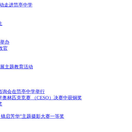
益活动走进范亭中学
生
重举办
满收官
堂开展主题教育活动
填报咨询会在范亭中学举行
科学奥林匹克竞赛 （CESO）决赛中获铜奖
奖
映影 镜启芳华”主题摄影大赛一等奖