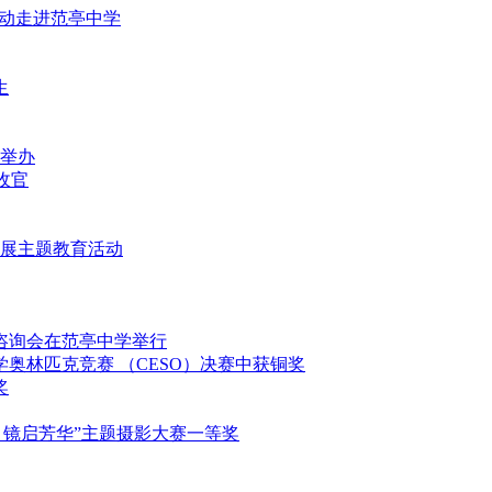
益活动走进范亭中学
生
重举办
满收官
堂开展主题教育活动
填报咨询会在范亭中学举行
科学奥林匹克竞赛 （CESO）决赛中获铜奖
奖
映影 镜启芳华”主题摄影大赛一等奖