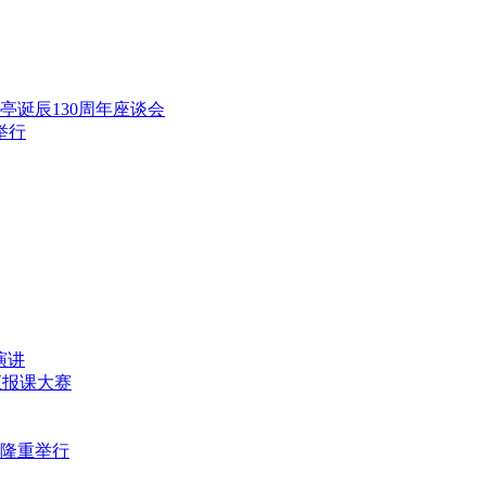
范亭诞辰130周年座谈会
举行
演讲
师汇报课大赛
式隆重举行