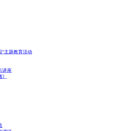
基因”主题教育活动
志讲座
雄》
流