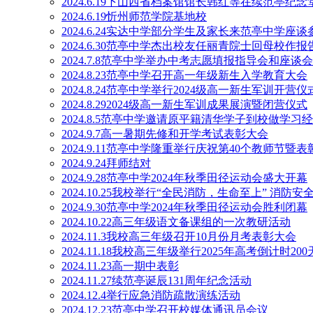
2024.6.19下山西省档案馆馆长韩红等在续范亭纪念
2024.6.19忻州师范学院基地校
2024.6.24实达中学部分学生及家长来范亭中学座谈
2024.6.30范亭中学杰出校友任丽青院士回母校作报
2024.7.8范亭中学举办中考志愿填报指导会和座谈会
2024.8.23范亭中学召开高一年级新生入学教育大会
2024.8.24范亭中学举行2024级高一新生军训开营仪
2024.8.292024级高一新生军训成果展演暨闭营仪式
2024.8.5范亭中学邀请原平籍清华学子到校做学习
2024.9.7高一暑期先修和开学考试表彰大会
2024.9.11范亭中学隆重举行庆祝第40个教师节暨
2024.9.24拜师结对
2024.9.28范亭中学2024年秋季田径运动会盛大开幕
2024.10.25我校举行“全民消防，生命至上” 消防
2024.9.30范亭中学2024年秋季田径运动会胜利闭幕
2024.10.22高三年级语文备课组的一次教研活动
2024.11.3我校高三年级召开10月份月考表彰大会
2024.11.18我校高三年级举行2025年高考倒计时20
2024.11.23高一期中表彰
2024.11.27续范亭诞辰131周年纪念活动
2024.12.4举行应急消防疏散演练活动
2024.12.23范亭中学召开校媒体通讯员会议