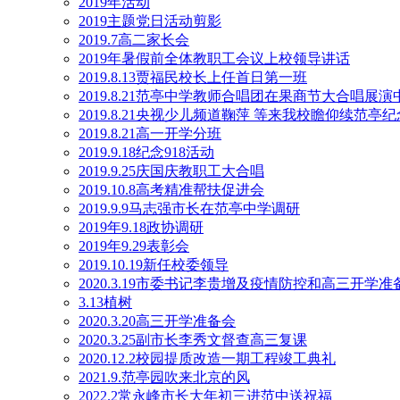
2019年活动
2019主题党日活动剪影
2019.7高二家长会
2019年暑假前全体教职工会议上校领导讲话
2019.8.13贾福民校长上任首日第一班
2019.8.21范亭中学教师合唱团在果商节大合唱展
2019.8.21央视少儿频道鞠萍 等来我校瞻仰续范亭
2019.8.21高一开学分班
2019.9.18纪念918活动
2019.9.25庆国庆教职工大合唱
2019.10.8高考精准帮扶促进会
2019.9.9马志强市长在范亭中学调研
2019年9.18政协调研
2019年9.29表彰会
2019.10.19新任校委领导
2020.3.19市委书记李贵增及疫情防控和高三开学
3.13植树
2020.3.20高三开学准备会
2020.3.25副市长李秀文督查高三复课
2020.12.2校园提质改造一期工程竣工典礼
2021.9.范亭园吹来北京的风
2022.2常永峰市长大年初三进范中送祝福