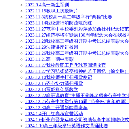
2022.9.4高一新生军训
2022.11.15教职工抗疫照片
2023.11.8我校高一高二年级举行“两操”比赛
2023.11.14我校进行消防疏散演练
2023.11.27范亭中学校委刘彩萍参加西社村纪念续
2023.11.27续范亭将军诞辰130周年纪念大会在我校
2023.11.28我校高三年级召开期中考试总结表彰大会
2023.11.29法律讲座进校园
2023.11.26我校高二年级召开期中考试总结表彰大会
2023.11.21高一期中表彰
2023.11.27我校教职工乒乓球赛圆满收官
2023.11.27学习弘扬范亭精神的若干回忆（徐文胜）
2023.12.10我校师生打扫积雪侧记
2023.12.15齐心协力清扫积雪
2023.12.13贾舒祺创新教学
2023.12.22峰哥说教育”主播王俊峰老师来范亭中学
2023.12.25范亭中学举行第16届 “范亭杯”青年教
2023.12.30高二开通新闻早班车
2024.1.4开门红高考宣誓活动
2024.1.6忻州市晋龙运输公司资助范亭中学捐赠仪
2024.1.10高三年级举行英语作文背诵比赛