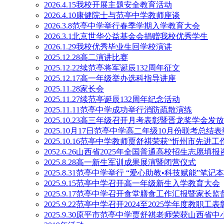
2026.4.15我校开展主题安全教育活动
2026.4.10康健院士与范亭中学教师座谈
2026.3.8范亭中学举行春季学期入学教育大会
2026.3.1北京世华公益基金会捐赠我校优秀学生
2026.1.29我校优秀毕业生回学校演讲
2025.12.28高二演讲比赛
2025.12.22续范亭将军诞辰132周年征文
2025.12.17高一年级举办选科指导讲座
2025.11.28家长会
2025.11.27续范亭诞辰132周年纪念活动
2025.11.11范亭中学成功举行消防疏散演练
2025.10.23高三年级召开月考表彰暨晋龙奖学金发
2025.10月17日范亭中学高二年级10月份联考总结
2025.10.16范亭中学教师贾舒祺荣获“忻州市先进工
2052.6.26山西省2025年全国普通高校招生志愿
2025.8.28高一新生军训成果展演暨闭营仪式
2025.8.31范亭中学举行 “爱心助教•科技赋能”笔
2025.9.15范亭中学召开高一年级新生入学教育大会
2025.9.17范亭中学召开食堂膳食工作汇报暨家长
2025.9.22范亭中学召开2024至2025学年度教职工
2025.9.30原平市范亭中学贾舒祺老师荣获山西省