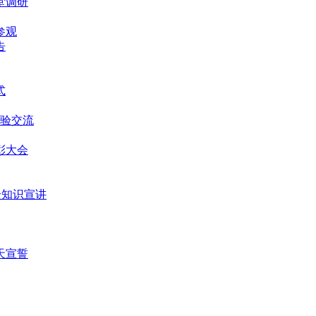
堂调研
参观
告
式
经验交流
表彰大会
安全知识宣讲
0天宣誓