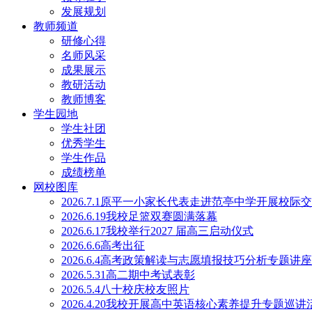
发展规划
教师频道
研修心得
名师风采
成果展示
教研活动
教师博客
学生园地
学生社团
优秀学生
学生作品
成绩榜单
网校图库
2026.7.1原平一小家长代表走进范亭中学开展校际
2026.6.19我校足篮双赛圆满落幕
2026.6.17我校举行2027 届高三启动仪式
2026.6.6高考出征
2026.6.4高考政策解读与志愿填报技巧分析专题讲
2026.5.31高二期中考试表彰
2026.5.4八十校庆校友照片
2026.4.20我校开展高中英语核心素养提升专题巡讲