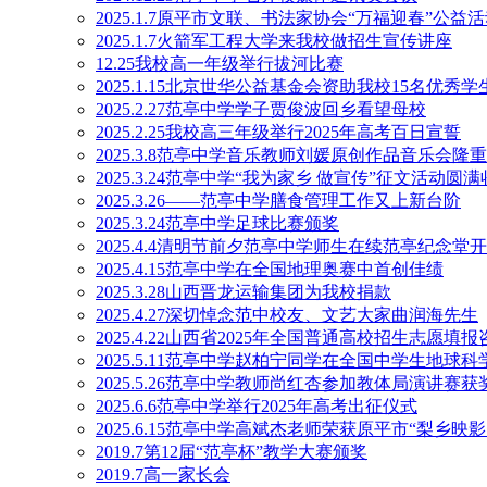
2025.1.7原平市文联、书法家协会“万福迎春”公
2025.1.7火箭军工程大学来我校做招生宣传讲座
12.25我校高一年级举行拔河比赛
2025.1.15北京世华公益基金会资助我校15名优秀学
2025.2.27范亭中学学子贾俊波回乡看望母校
2025.2.25我校高三年级举行2025年高考百日宣誓
2025.3.8范亭中学音乐教师刘媛原创作品音乐会隆
2025.3.24范亭中学“我为家乡 做宣传”征文活动圆
2025.3.26——范亭中学膳食管理工作又上新台阶
2025.3.24范亭中学足球比赛颁奖
2025.4.4清明节前夕范亭中学师生在续范亭纪念
2025.4.15范亭中学在全国地理奥赛中首创佳绩
2025.3.28山西晋龙运输集团为我校捐款
2025.4.27深切悼念范中校友、文艺大家曲润海先生
2025.4.22山西省2025年全国普通高校招生志愿
2025.5.11范亭中学赵柏宁同学在全国中学生地球
2025.5.26范亭中学教师尚红杏参加教体局演讲赛获
2025.6.6范亭中学举行2025年高考出征仪式
2025.6.15范亭中学高斌杰老师荣获原平市“梨乡
2019.7第12届“范亭杯”教学大赛颁奖
2019.7高一家长会