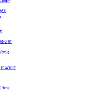
堂调研
参观
告
式
经验交流
表彰大会
安全知识宣讲
0天宣誓