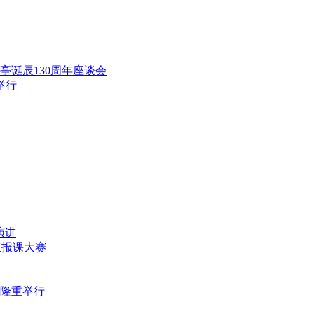
范亭诞辰130周年座谈会
举行
演讲
师汇报课大赛
式隆重举行