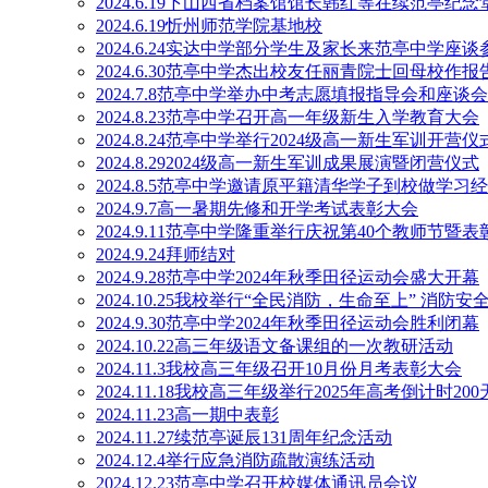
2024.6.19下山西省档案馆馆长韩红等在续范亭纪念
2024.6.19忻州师范学院基地校
2024.6.24实达中学部分学生及家长来范亭中学座谈
2024.6.30范亭中学杰出校友任丽青院士回母校作报
2024.7.8范亭中学举办中考志愿填报指导会和座谈会
2024.8.23范亭中学召开高一年级新生入学教育大会
2024.8.24范亭中学举行2024级高一新生军训开营仪
2024.8.292024级高一新生军训成果展演暨闭营仪式
2024.8.5范亭中学邀请原平籍清华学子到校做学习
2024.9.7高一暑期先修和开学考试表彰大会
2024.9.11范亭中学隆重举行庆祝第40个教师节暨
2024.9.24拜师结对
2024.9.28范亭中学2024年秋季田径运动会盛大开幕
2024.10.25我校举行“全民消防，生命至上” 消防
2024.9.30范亭中学2024年秋季田径运动会胜利闭幕
2024.10.22高三年级语文备课组的一次教研活动
2024.11.3我校高三年级召开10月份月考表彰大会
2024.11.18我校高三年级举行2025年高考倒计时20
2024.11.23高一期中表彰
2024.11.27续范亭诞辰131周年纪念活动
2024.12.4举行应急消防疏散演练活动
2024.12.23范亭中学召开校媒体通讯员会议