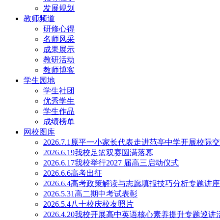
发展规划
教师频道
研修心得
名师风采
成果展示
教研活动
教师博客
学生园地
学生社团
优秀学生
学生作品
成绩榜单
网校图库
2026.7.1原平一小家长代表走进范亭中学开展校际
2026.6.19我校足篮双赛圆满落幕
2026.6.17我校举行2027 届高三启动仪式
2026.6.6高考出征
2026.6.4高考政策解读与志愿填报技巧分析专题讲
2026.5.31高二期中考试表彰
2026.5.4八十校庆校友照片
2026.4.20我校开展高中英语核心素养提升专题巡讲