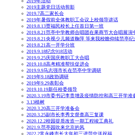
2019年活动
2019主题党日活动剪影
2019.7高二家长会
2019年暑假前全体教职工会议上校领导讲话
2019.8.13贾福民校长上任首日第一班
2019.8.21范亭中学教师合唱团在果商节大合唱展
2019.8.21央视少儿频道鞠萍 等来我校瞻仰续范亭
2019.8.21高一开学分班
2019.9.18纪念918活动
2019.9.25庆国庆教职工大合唱
2019.10.8高考精准帮扶促进会
2019.9.9马志强市长在范亭中学调研
2019年9.18政协调研
2019年9.29表彰会
2019.10.19新任校委领导
2020.3.19市委书记李贵增及疫情防控和高三开学
3.13植树
2020.3.20高三开学准备会
2020.3.25副市长李秀文督查高三复课
2020.12.2校园提质改造一期工程竣工典礼
2021.9.范亭园吹来北京的风
2022.2常永峰市长大年初三进范中送祝福