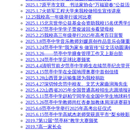
2025.1.7原平市文联、书法家协会“万福迎春”公
2025.1.7火箭军工程大学来我校做招生宣传讲座
12.25我校高一年级举行拔河比赛
2025.1.15北京世华公益基金会资助我校15名优秀学
2025.2.27范亭中学学子贾俊波回乡看望母校
2025.2.25我校高三年级举行2025年高考百日宣誓
2025.3.8范亭中学音乐教师刘媛原创作品音乐会隆
2025.3.24范亭中学“我为家乡 做宣传”征文活动圆
2025.3.26——范亭中学膳食管理工作又上新台阶
2025.3.24范亭中学足球比赛颁奖
2025.4.4清明节前夕范亭中学师生在续范亭纪念
2025.4.15范亭中学在全国地理奥赛中首创佳绩
2025.3.28山西晋龙运输集团为我校捐款
2025.4.27深切悼念范中校友、文艺大家曲润海先生
2025.4.22山西省2025年全国普通高校招生志愿
2025.5.11范亭中学赵柏宁同学在全国中学生地球
2025.5.26范亭中学教师尚红杏参加教体局演讲赛获
2025.6.6范亭中学举行2025年高考出征仪式
2025.6.15范亭中学高斌杰老师荣获原平市“梨乡
2019.7第12届“范亭杯”教学大赛颁奖
2019.7高一家长会