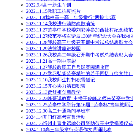
2022.9.4高一新生军训
2022.11.15教职工抗疫照片
2023.11.8我校高一高二年级举行“两操”比赛
2023.11.14我校进行消防疏散演练
2023.11.27范亭中学校委刘彩萍参加西社村纪念续
2023.11.27续范亭将军诞辰130周年纪念大会在我校
2023.11.28我校高三年级召开期中考试总结表彰大会
2023.11.29法律讲座进校园
2023.11.26我校高二年级召开期中考试总结表彰大会
2023.11.21高一期中表彰
2023.11.27我校教职工乒乓球赛圆满收官
2023.11.27学习弘扬范亭精神的若干回忆（徐文胜）
2023.12.10我校师生打扫积雪侧记
2023.12.15齐心协力清扫积雪
2023.12.13贾舒祺创新教学
2023.12.22峰哥说教育”主播王俊峰老师来范亭中学
2023.12.25范亭中学举行第16届 “范亭杯”青年教
2023.12.30高二开通新闻早班车
2024.1.4开门红高考宣誓活动
2024.1.6忻州市晋龙运输公司资助范亭中学捐赠仪
2024.1.10高三年级举行英语作文背诵比赛