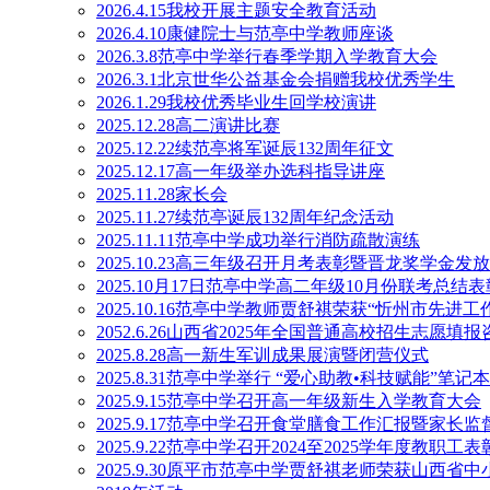
2026.4.15我校开展主题安全教育活动
2026.4.10康健院士与范亭中学教师座谈
2026.3.8范亭中学举行春季学期入学教育大会
2026.3.1北京世华公益基金会捐赠我校优秀学生
2026.1.29我校优秀毕业生回学校演讲
2025.12.28高二演讲比赛
2025.12.22续范亭将军诞辰132周年征文
2025.12.17高一年级举办选科指导讲座
2025.11.28家长会
2025.11.27续范亭诞辰132周年纪念活动
2025.11.11范亭中学成功举行消防疏散演练
2025.10.23高三年级召开月考表彰暨晋龙奖学金发
2025.10月17日范亭中学高二年级10月份联考总结
2025.10.16范亭中学教师贾舒祺荣获“忻州市先进工
2052.6.26山西省2025年全国普通高校招生志愿
2025.8.28高一新生军训成果展演暨闭营仪式
2025.8.31范亭中学举行 “爱心助教•科技赋能”笔
2025.9.15范亭中学召开高一年级新生入学教育大会
2025.9.17范亭中学召开食堂膳食工作汇报暨家长
2025.9.22范亭中学召开2024至2025学年度教职工
2025.9.30原平市范亭中学贾舒祺老师荣获山西省