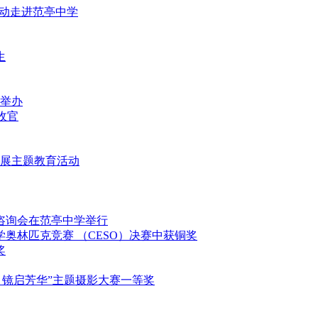
益活动走进范亭中学
生
重举办
满收官
堂开展主题教育活动
填报咨询会在范亭中学举行
科学奥林匹克竞赛 （CESO）决赛中获铜奖
奖
映影 镜启芳华”主题摄影大赛一等奖