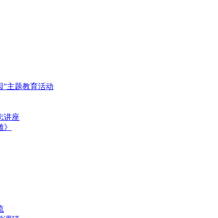
基因”主题教育活动
志讲座
雄》
流