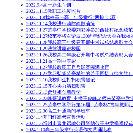
2022.9.4高一新生军训
2022.11.15教职工抗疫照片
2023.11.8我校高一高二年级举行“两操”比赛
2023.11.14我校进行消防疏散演练
2023.11.27范亭中学校委刘彩萍参加西社村纪念续
2023.11.27续范亭将军诞辰130周年纪念大会在我校
2023.11.28我校高三年级召开期中考试总结表彰大会
2023.11.29法律讲座进校园
2023.11.26我校高二年级召开期中考试总结表彰大会
2023.11.21高一期中表彰
2023.11.27我校教职工乒乓球赛圆满收官
2023.11.27学习弘扬范亭精神的若干回忆（徐文胜）
2023.12.10我校师生打扫积雪侧记
2023.12.15齐心协力清扫积雪
2023.12.13贾舒祺创新教学
2023.12.22峰哥说教育”主播王俊峰老师来范亭中学
2023.12.25范亭中学举行第16届 “范亭杯”青年教
2023.12.30高二开通新闻早班车
2024.1.4开门红高考宣誓活动
2024.1.6忻州市晋龙运输公司资助范亭中学捐赠仪
2024.1.10高三年级举行英语作文背诵比赛