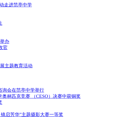
益活动走进范亭中学
生
重举办
满收官
堂开展主题教育活动
填报咨询会在范亭中学举行
科学奥林匹克竞赛 （CESO）决赛中获铜奖
奖
映影 镜启芳华”主题摄影大赛一等奖