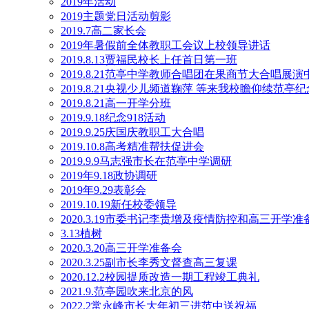
2019年活动
2019主题党日活动剪影
2019.7高二家长会
2019年暑假前全体教职工会议上校领导讲话
2019.8.13贾福民校长上任首日第一班
2019.8.21范亭中学教师合唱团在果商节大合唱展
2019.8.21央视少儿频道鞠萍 等来我校瞻仰续范亭
2019.8.21高一开学分班
2019.9.18纪念918活动
2019.9.25庆国庆教职工大合唱
2019.10.8高考精准帮扶促进会
2019.9.9马志强市长在范亭中学调研
2019年9.18政协调研
2019年9.29表彰会
2019.10.19新任校委领导
2020.3.19市委书记李贵增及疫情防控和高三开学
3.13植树
2020.3.20高三开学准备会
2020.3.25副市长李秀文督查高三复课
2020.12.2校园提质改造一期工程竣工典礼
2021.9.范亭园吹来北京的风
2022.2常永峰市长大年初三进范中送祝福