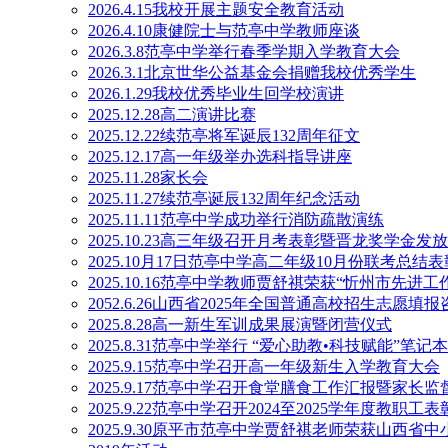
2026.4.15我校开展主题安全教育活动
2026.4.10康健院士与范亭中学教师座谈
2026.3.8范亭中学举行春季学期入学教育大会
2026.3.1北京世华公益基金会捐赠我校优秀学生
2026.1.29我校优秀毕业生回学校演讲
2025.12.28高二演讲比赛
2025.12.22续范亭将军诞辰132周年征文
2025.12.17高一年级举办选科指导讲座
2025.11.28家长会
2025.11.27续范亭诞辰132周年纪念活动
2025.11.11范亭中学成功举行消防疏散演练
2025.10.23高三年级召开月考表彰暨晋龙奖学金发
2025.10月17日范亭中学高二年级10月份联考总结
2025.10.16范亭中学教师贾舒祺荣获“忻州市先进工
2052.6.26山西省2025年全国普通高校招生志愿
2025.8.28高一新生军训成果展演暨闭营仪式
2025.8.31范亭中学举行 “爱心助教•科技赋能”笔
2025.9.15范亭中学召开高一年级新生入学教育大会
2025.9.17范亭中学召开食堂膳食工作汇报暨家长
2025.9.22范亭中学召开2024至2025学年度教职工
2025.9.30原平市范亭中学贾舒祺老师荣获山西省