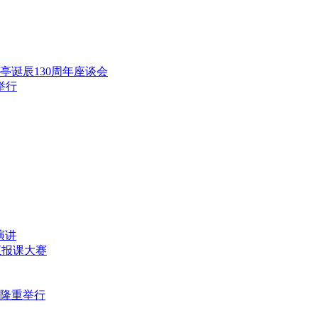
范亭诞辰130周年座谈会
举行
演讲
师汇报课大赛
式隆重举行