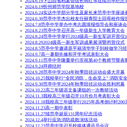
2024.6.19下山西省档案馆馆长韩红等在续范亭纪念
2024.6.19忻州师范学院基地校
2024.6.24实达中学部分学生及家长来范亭中学座谈
2024.6.30范亭中学杰出校友任丽青院士回母校作报
2024.7.8范亭中学举办中考志愿填报指导会和座谈会
2024.8.23范亭中学召开高一年级新生入学教育大会
2024.8.24范亭中学举行2024级高一新生军训开营仪
2024.8.292024级高一新生军训成果展演暨闭营仪式
2024.8.5范亭中学邀请原平籍清华学子到校做学习
2024.9.7高一暑期先修和开学考试表彰大会
2024.9.11范亭中学隆重举行庆祝第40个教师节暨
2024.9.24拜师结对
2024.9.28范亭中学2024年秋季田径运动会盛大开幕
2024.10.25我校举行“全民消防，生命至上” 消防
2024.9.30范亭中学2024年秋季田径运动会胜利闭幕
2024.10.22高三年级语文备课组的一次教研活动
2024.11.3我校高三年级召开10月份月考表彰大会
2024.11.18我校高三年级举行2025年高考倒计时20
2024.11.23高一期中表彰
2024.11.27续范亭诞辰131周年纪念活动
2024.12.4举行应急消防疏散演练活动
2024.12.23范亭中学召开校媒体通讯员会议