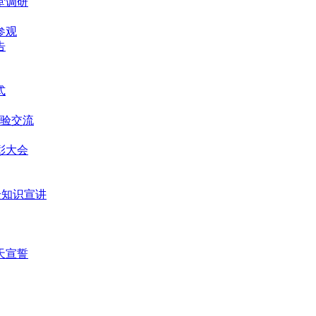
堂调研
参观
告
式
经验交流
表彰大会
安全知识宣讲
0天宣誓