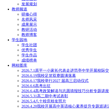
发展规划
教师频道
研修心得
名师风采
成果展示
教研活动
教师博客
学生园地
学生社团
优秀学生
学生作品
成绩榜单
网校图库
2026.7.1原平一小家长代表走进范亭中学开展校际
2026.6.19我校足篮双赛圆满落幕
2026.6.17我校举行2027 届高三启动仪式
2026.6.6高考出征
2026.6.4高考政策解读与志愿填报技巧分析专题讲
2026.5.31高二期中考试表彰
2026.5.4八十校庆校友照片
2026.4.20我校开展高中英语核心素养提升专题巡讲