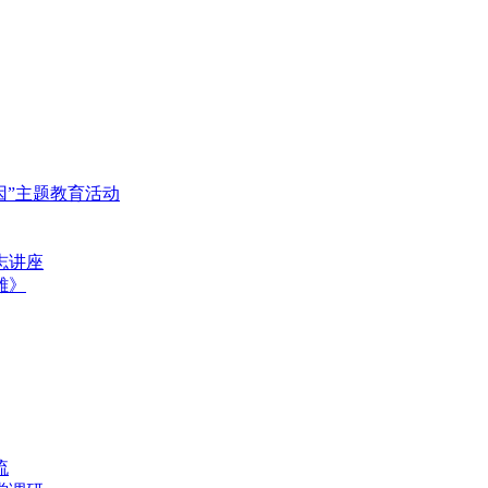
基因”主题教育活动
志讲座
雄》
流