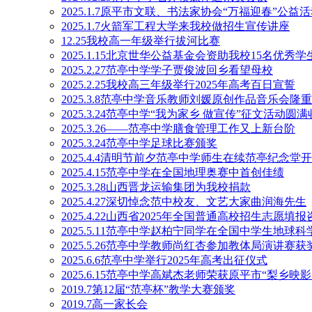
2025.1.7原平市文联、书法家协会“万福迎春”公
2025.1.7火箭军工程大学来我校做招生宣传讲座
12.25我校高一年级举行拔河比赛
2025.1.15北京世华公益基金会资助我校15名优秀学
2025.2.27范亭中学学子贾俊波回乡看望母校
2025.2.25我校高三年级举行2025年高考百日宣誓
2025.3.8范亭中学音乐教师刘媛原创作品音乐会隆
2025.3.24范亭中学“我为家乡 做宣传”征文活动圆
2025.3.26——范亭中学膳食管理工作又上新台阶
2025.3.24范亭中学足球比赛颁奖
2025.4.4清明节前夕范亭中学师生在续范亭纪念
2025.4.15范亭中学在全国地理奥赛中首创佳绩
2025.3.28山西晋龙运输集团为我校捐款
2025.4.27深切悼念范中校友、文艺大家曲润海先生
2025.4.22山西省2025年全国普通高校招生志愿
2025.5.11范亭中学赵柏宁同学在全国中学生地球
2025.5.26范亭中学教师尚红杏参加教体局演讲赛获
2025.6.6范亭中学举行2025年高考出征仪式
2025.6.15范亭中学高斌杰老师荣获原平市“梨乡
2019.7第12届“范亭杯”教学大赛颁奖
2019.7高一家长会